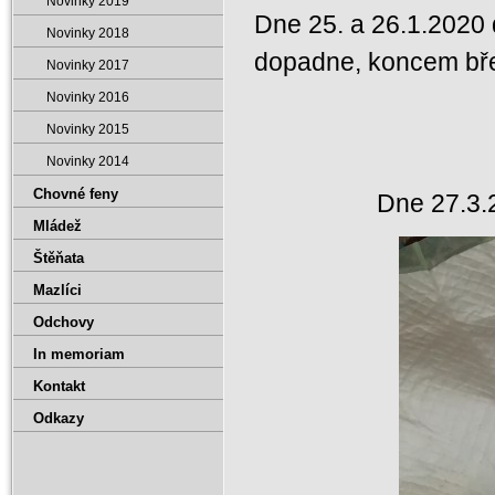
Novinky 2019
Dne 25. a 26.1.2020 d
Novinky 2018
dopadne, koncem bř
Novinky 2017
Novinky 2016
Novinky 2015
Novinky 2014
Chovné feny
Dne 27.3.2
Mládež
Štěňata
Mazlíci
Odchovy
In memoriam
Kontakt
Odkazy