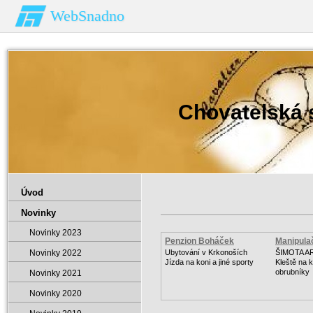
WebSnadno
Chovatelská
Úvod
Novinky
Novinky 2023
Penzion Boháček
Manipulač
Novinky 2022
Ubytování v Krkonoších
ŠIMOTA A
Jízda na koni a jiné sporty
Kleště na 
obrubníky
Novinky 2021
Novinky 2020