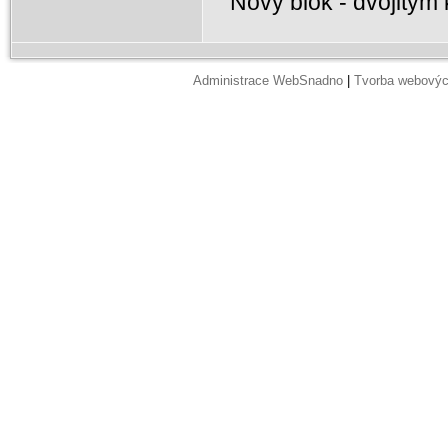
Nový blok - dvojitým 
Administrace WebSnadno
|
Tvorba webovýc