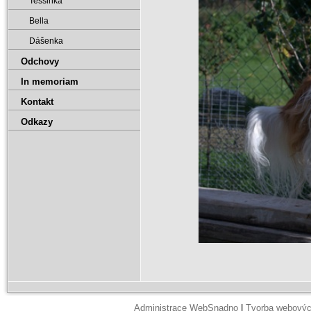
Tessinka
Bella
Dášenka
Odchovy
In memoriam
Kontakt
Odkazy
Administrace WebSnadno
|
Tvorba webovýc