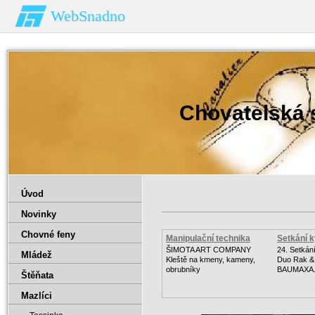
WebSnadno
Chovatelská
Úvod
Novinky
Chovné feny
Manipulační technika
Setkání k
ŠIMOTA ART COMPANY
24. Setkání
Mládež
Kleště na kmeny, kameny,
Duo Rak &
obrubníky
BAUMAXA.
Štěňata
Mazlíci